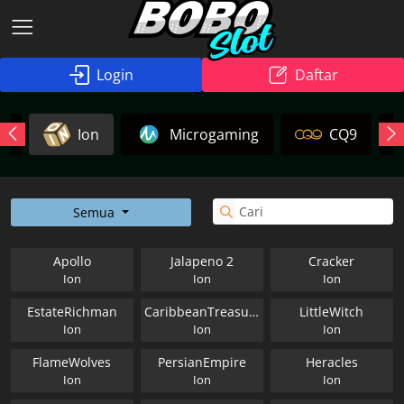
Login
Daftar
o
Ion
Microgaming
CQ9
Semua
Apollo
Jalapeno 2
Cracker
Ion
Ion
Ion
EstateRichman
CaribbeanTreasure
LittleWitch
Ion
Ion
Ion
FlameWolves
PersianEmpire
Heracles
Ion
Ion
Ion