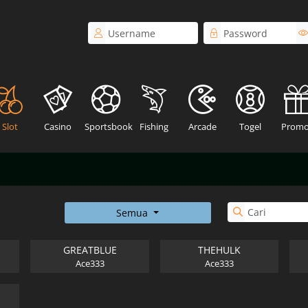
Slot
Casino
Sportsbook
Fishing
Arcade
Togel
Promo
Semua
GREATBLUE
THEHULK
Ace333
Ace333